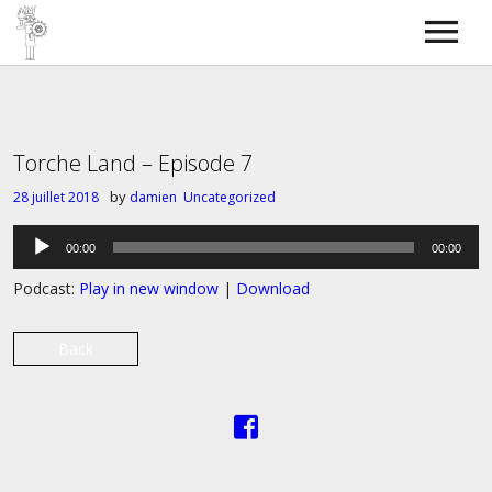
Torche Radio
SkyBOSS
Bass covers
Contact
Torche Land – Episode 7
by
28 juillet 2018
damien
Uncategorized
Lecteur
00:00
00:00
audio
Podcast:
Play in new window
|
Download
Back