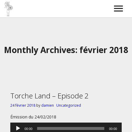
Torche Radio
SkyBOSS
Bass covers
Contact
Monthly Archives: février 2018
Torche Land – Episode 2
24 février 2018
by
damien
Uncategorized
Émission du 24/02/2018
Lecteur
00:00
00:00
audio