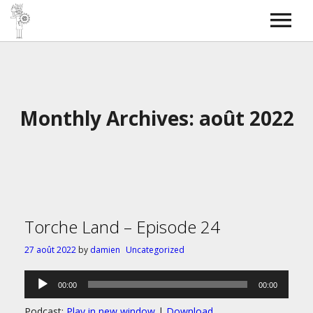
Torche Radio
SkyBOSS
Bass covers
Contact
Monthly Archives: août 2022
Torche Land – Episode 24
27 août 2022
by
damien
Uncategorized
Lecteur
00:00
00:00
audio
Podcast:
Play in new window
|
Download