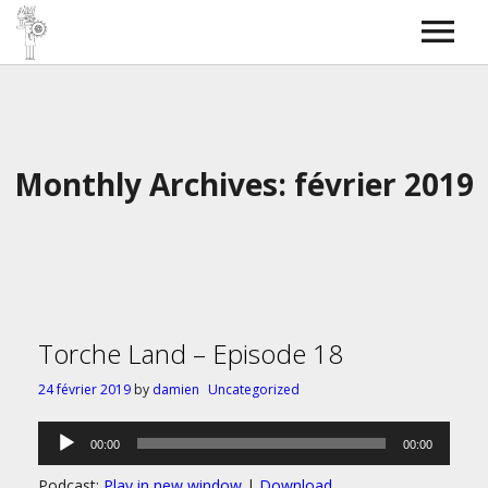
Torche Radio
SkyBOSS
Bass covers
Contact
Monthly Archives: février 2019
Torche Land – Episode 18
24 février 2019
by
damien
Uncategorized
Lecteur
00:00
00:00
audio
Podcast:
Play in new window
|
Download