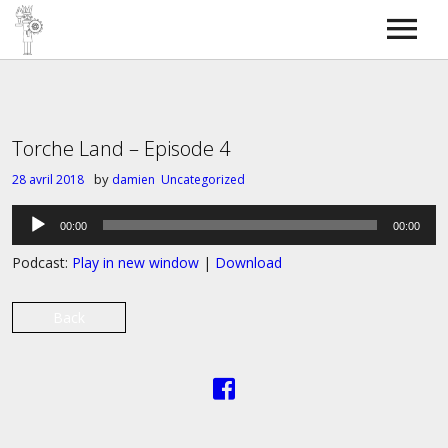
Torche Radio
SkyBOSS
Bass covers
Contact
Torche Land – Episode 4
by
28 avril 2018
damien
Uncategorized
Lecteur
00:00
00:00
audio
Podcast:
Play in new window
|
Download
Back