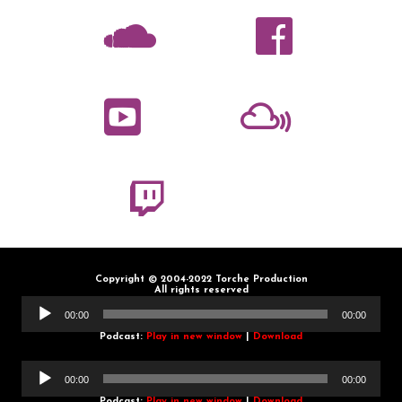
Copyright © 2004-2022 Torche Production
All rights reserved
Lecteur
audio
00:00
00:00
Podcast:
Play in new window
|
Download
Lecteur
audio
00:00
00:00
Podcast:
Play in new window
|
Download