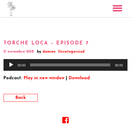
TORCHE RADIO
SKYBOSS
TORCHE LOCA – EPISODE 7
BASS COVERS
by
17 novembre 2018
damien
Uncategorized
CONTACT
Lecteur
00:00
00:00
audio
Podcast:
Play in new window
|
Download
Back