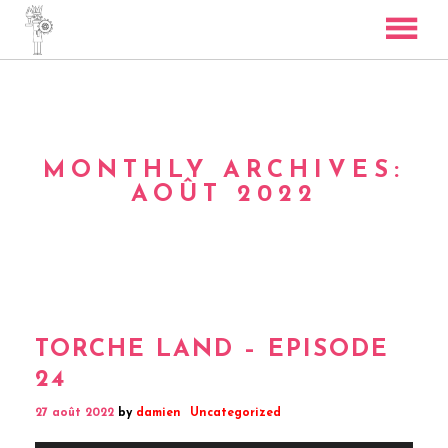
TORCHE RADIO
SKYBOSS
BASS COVERS
MONTHLY ARCHIVES:
CONTACT
AOÛT 2022
TORCHE LAND – EPISODE
24
27 août 2022
by
damien
Uncategorized