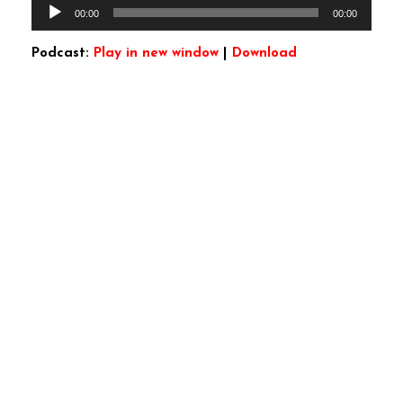
Lecteur
00:00
00:00
audio
Podcast:
Play in new window
|
Download