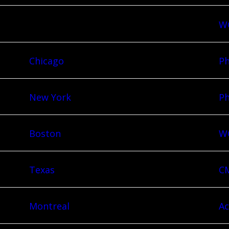
WQ
Chicago
Ph
New York
Ph
Boston
WQ
Texas
CM
Montreal
Ac