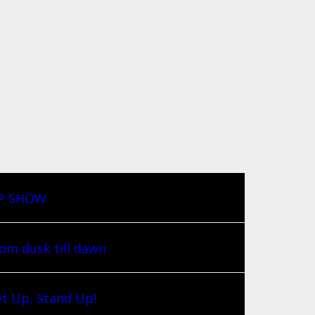
IP SHOW
om dusk till dawn
t Up, Stand Up!