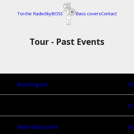
Torche Radio
SkyBOSS
Bass covers
Contact
Tour - Past Events
Washington
V
Fr
New Hampshire
Ge