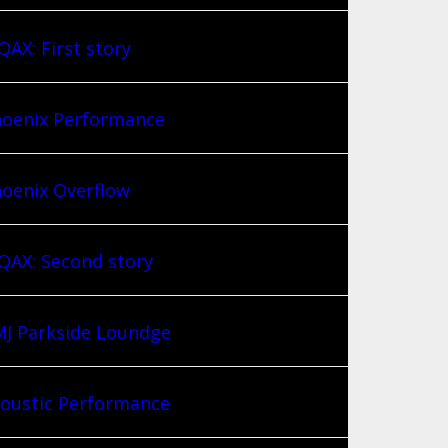
AX: First story
oenix Performance
oenix Overflow
AX: Second story
J Parkside Loundge
oustic Performance