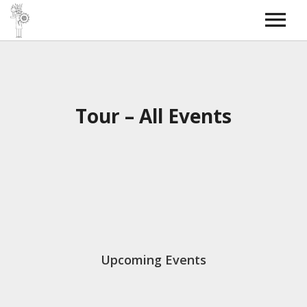
Torche Radio
SkyBOSS
Bass covers
Contact
Tour – All Events
Upcoming Events