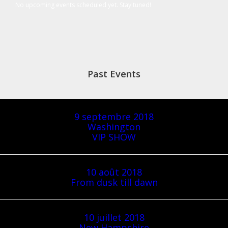
No upcoming events scheduled yet. Stay tuned!
Past Events
9 septembre 2018
Washington
VIP SHOW
10 août 2018
From dusk till dawn
10 juillet 2018
New Hampshire