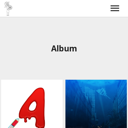
Torche Radio
SkyBOSS
Bass covers
Contact
Album